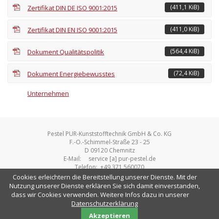
(411,1 KiB)
Zertifikat DIN DE ISO 9001:2015
(411,0 KiB)
Zertifikat DIN EN ISO 9001:2015
(564,4 KiB)
Dokument Qualitätspolitik
(72,4 KiB)
Dokument Energiebewusstes
Unternehmen
Pestel PUR-Kunststofftechnik GmbH & Co. KG
F.-O.-Schimmel-Straße 23 - 25
D 09120 Chemnitz
E-Mail: service [a] pur-pestel.de
Telefon: +49 371 560070
Fax: +49 371 5600714
Cookies erleichtern die Bereitstellung unserer Dienste. Mit der
Nutzung unserer Dienste erklären Sie sich damit einverstanden,
Copyright © 2018 Pestel |
Impressum
|
dass wir Cookies verwenden. Weitere Infos dazu in unserer
Datenschutzerklärung
|
Downloads
Datenschutzerklärung
Akzeptieren